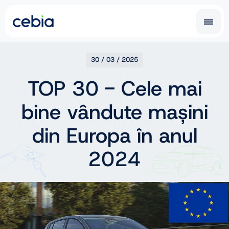
CZ
SK
30 / 03 / 2025
TOP 30 - Cele mai
EN
DE
bine vândute mașini
RO
UA
IT
FR
din Europa în anul
NL
PL
2024