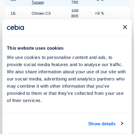
Tucson
792
168
16.
Citroen C3
+9 %
805
166
17.
Toyota Corolla
+1 %
080
161
18.
Nissan Qashqai
-1 %
872
This website uses cookies
158
19.
Ford
Puma
-5 %
We use cookies to personalise content and ads, to
633
provide social media features and to analyse our traffic.
152
20.
Renault Captur
+1 %
854
We also share information about your use of our site with
our social media, advertising and analytics partners who
Volkswagen
152
21.
-4 %
Polo
237
may combine it with other information that you’ve
provided to them or that they’ve collected from your use
133
22.
Toyota CH-R
+23 %
460
of their services.
Volkswagen T-
123
23.
+8 %
Cross
404
120
24.
Fiat
Panda
-4 %
Show details
398