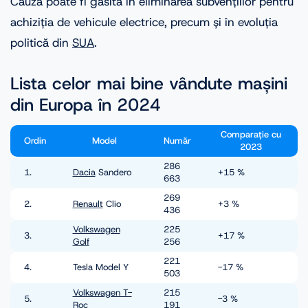
Cauza poate fi găsită în eliminarea subvențiilor pentru
achiziția de vehicule electrice, precum și în evoluția
politică din
SUA
.
Lista celor mai bine vândute mașini
din Europa în 2024
Comparație cu
Ordin
Model
Număr
2023
286
1.
Dacia
Sandero
+15 %
663
269
2.
Renault
Clio
+3 %
436
Volkswagen
225
3.
+17 %
Golf
256
221
4.
Tesla Model Y
-17 %
503
Volkswagen T-
215
5.
-3 %
Roc
191