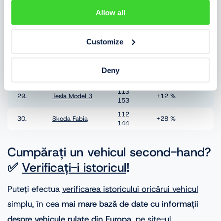
120
25.
Audi
A3
-10 %
022
Allow all
119
26.
BMW
X1
+28 %
960
Customize
115
27.
Skoda Kamiq
+16 %
170
114
Deny
28.
Peugeot 3008
-1 %
453
113
29.
Tesla Model 3
+12 %
153
112
30.
Skoda Fabia
+28 %
144
Cumpărați un vehicul second-hand?
✅
Verificați-i istoricul
!
Puteți efectua
verificarea istoricului oricărui vehicul
simplu, în cea
mai mare bază de date cu informații
despre vehicule rulate din Europa
, pe site-ul