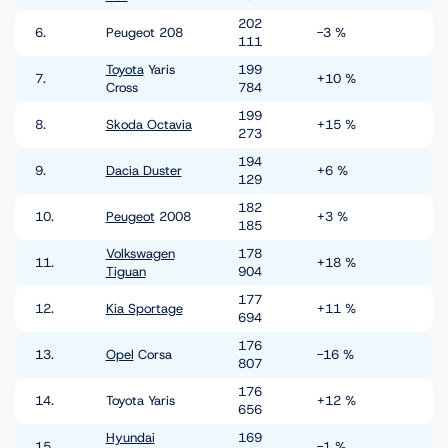
202
6.
Peugeot 208
-3 %
111
Toyota
Yaris
199
7.
+10 %
Cross
784
199
8.
Skoda Octavia
+15 %
273
194
9.
Dacia Duster
+6 %
129
182
10.
Peugeot
2008
+3 %
185
Volkswagen
178
11.
+18 %
Tiguan
904
177
12.
Kia Sportage
+11 %
694
176
13.
Opel
Corsa
-16 %
807
176
14.
Toyota Yaris
+12 %
656
Hyundai
169
15.
-1 %