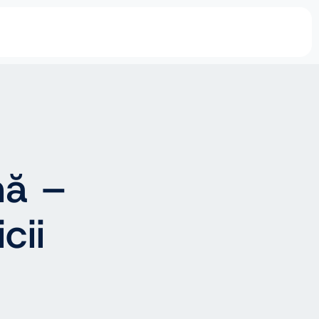
nă –
cii