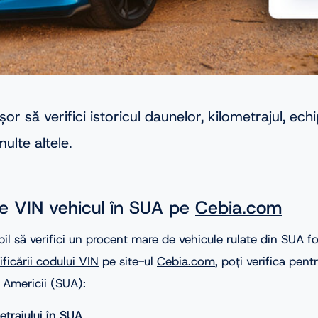
șor să verifici istoricul daunelor, kilometrajul, ech
multe altele.
re VIN vehicul în SUA pe
Cebia.com
ibil să verifici un procent mare de vehicule rulate din SUA f
ificării codului VIN
pe site-ul
Cebia.com
, poți verifica pent
e Americii (SUA):
metrajului în SUA