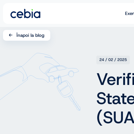
Exe
CZ
Înapoi la blog
SK
EN
24 / 02 / 2025
DE
Verif
RO
State
UA
(SUA
IT
FR