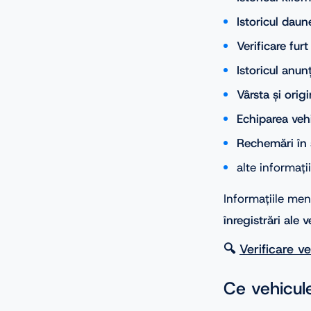
Istoricul daun
Verificare fur
Istoricul anun
Vârsta și orig
Echiparea vehi
Rechemări în 
alte informați
Informațiile men
înregistrări ale v
🔍
Verificare v
Ce vehicule