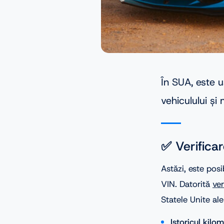
În SUA, este u
vehiculului și 
✅ Verifica
Astăzi, este pos
VIN. Datorită
ver
Statele Unite al
Istoricul kilo