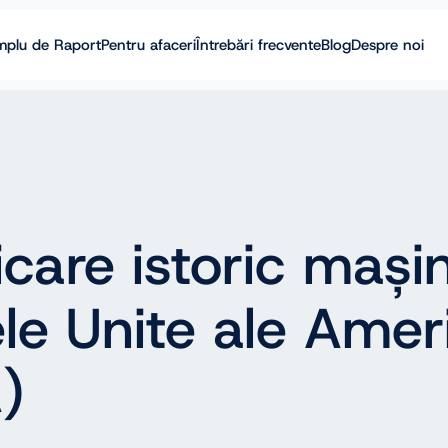
mplu de Raport
Pentru afaceri
Întrebări frecvente
Blog
Despre noi
icare istoric mași
le Unite ale Ameri
)