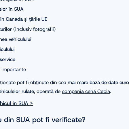
elor în SUA
t în Canada și țările UE
țurilor
(inclusiv fotografii)
inea vehiculului
culului
service
i importante
ționate pot fi obținute din cea
mai mare bază de date eur
ehiculelor rulate
, operată de
compania cehă Cebia
.
ehicul în SUA >
 din SUA pot fi verificate?