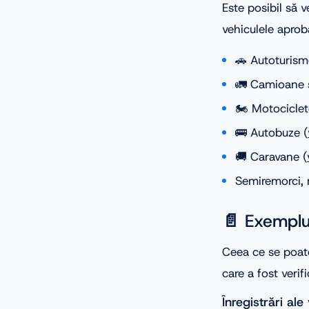
Este posibil să v
vehiculele aproba
🚗 Autoturism
🚛 Camioane ș
🏍️ Motociclete
🚌 Autobuze (
🚚 Caravane (
Semiremorci, r
📄 Exemplu
Ceea ce se poate
care a fost verifi
Înregistrări ale