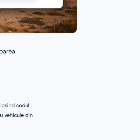
iparea
olosind codul
ru vehicule din