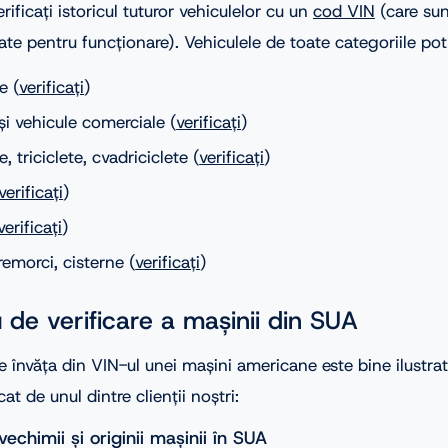
erificați istoricul tuturor vehiculelor cu un
cod VIN
(care sun
te pentru funcționare). Vehiculele de toate categoriile pot f
e (
verificați
)
i vehicule comerciale (
verificați
)
, triciclete, cvadriciclete (
verificați
)
verificați
)
verificați
)
emorci, cisterne (
verificați
)
 de verificare a mașinii din SUA
 învăța din VIN-ul unei mașini americane este bine ilustr
cat de unul dintre clienții noștri:
 vechimii și originii mașinii în SUA