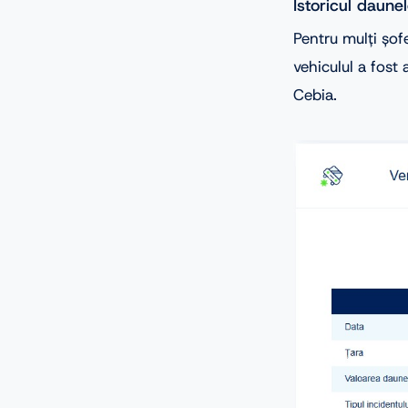
Istoricul daune
Pentru mulți șof
vehiculul a fost 
Cebia.