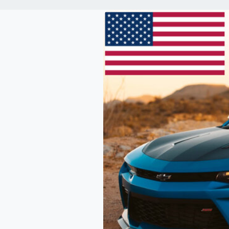
NL
PL