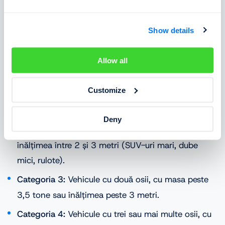
Categoriile de vehicule în Franța
Show details
Valoarea taxei depinde de clasa în care este încadrat
vehiculul dumneavoastră:
Allow all
Categoria 1:
Vehicule cu masa până la 3,5 tone și
Customize
înălțimea de până la 2 metri (autoturisme
standard).
Deny
Categoria 2:
Vehicule cu masa până la 3,5 tone și
înălțimea între 2 și 3 metri (SUV-uri mari, dube
mici, rulote).
Categoria 3:
Vehicule cu două osii, cu masa peste
3,5 tone sau înălțimea peste 3 metri.
Categoria 4:
Vehicule cu trei sau mai multe osii, cu