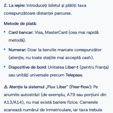
2. La ieșire:
Introduceți biletul și plătiți taxa
corespunzătoare distanței parcurse.
Metode de plată:
Card bancar:
Visa, MasterCard (cea mai rapidă
metodă).
Numerar:
Doar la benzile marcate corespunzător
(atenție, nu toate stațiile mai acceptă cash).
Dispozitive de bord:
Unitatea
Liber-t
(pentru Franța)
sau unități universale precum
Telepass
.
⚠️ Atenție la sistemul „Flux Liber” (Free-flow):
Pe
anumite autostrăzi (de exemplu, A79 sau porțiuni din
A13/A14), nu mai există bariere fizice. Camerele
scanează numărul de înmatriculare, iar taxa trebuie