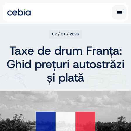
CZ
SK
02 / 01 / 2026
Taxe de drum Franța:
EN
DE
Ghid prețuri autostrăzi
RO
UA
IT
FR
și plată
NL
PL