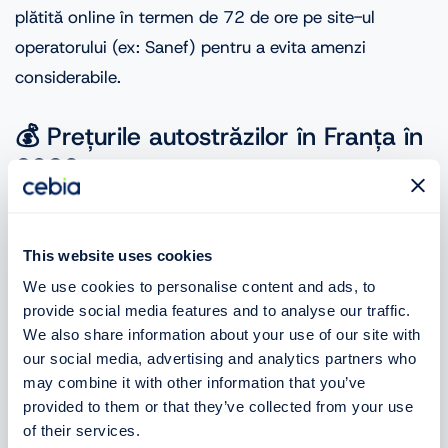
plătită online în termen de 72 de ore pe site-ul
operatorului (ex: Sanef) pentru a evita amenzi
considerabile.
💰 Prețurile autostrăzilor în Franța în
2026
Tarifele nu sunt fixe, ci variază în funcție de operatorul
autostrăzii și de porțiunea de drum. În medie, taxa
This website uses cookies
pentru un autoturism variază între
8 și 14 EUR pentru
We use cookies to personalise content and ads, to
fiecare 100 km
.
provide social media features and to analyse our traffic.
We also share information about your use of our site with
our social media, advertising and analytics partners who
Pentru a calcula costul exact al călătoriei tale, îți
may combine it with other information that you’ve
recomandăm să folosești calculatorul oficial pe site-
provided to them or that they’ve collected from your use
ul
Autoroutes.fr
.
of their services.