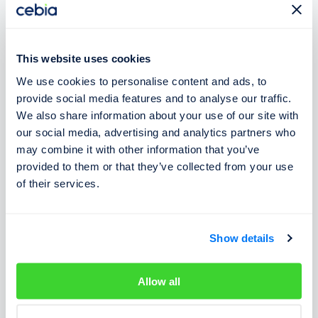
Muntenegru
0,3
‰
0,0
‰
0,0
‰
Cehia
0,0
‰
0,0
‰
0,0
‰
This website uses cookies
We use cookies to personalise content and ads, to
Danemarca
0,5
‰
0,5
‰
0,5
‰
provide social media features and to analyse our traffic.
Estonia
0,2
‰
0,2
‰
0,2
‰
We also share information about your use of our site with
our social media, advertising and analytics partners who
Finlanda
0,5
‰
0,5
‰
0,5
‰
may combine it with other information that you’ve
provided to them or that they’ve collected from your use
Franța
0,5
‰
0,2
‰
0,2
‰
of their services.
Croația
0,5
‰
0,0
‰
0,0
‰
Irlanda
0,05
‰
0,02
‰
0,02
‰
Show details
Italia
0,5
‰
0,0
‰
0,0
‰
Allow all
Cipru
0,5
‰
0,2
‰
0,2
‰
Liechtenstein
0,4
‰
0,0
‰
0,0
‰