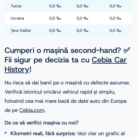
Turcia
0,5
‰
0,0
‰
0,0
‰
Ucraina
0,0
‰
0,0
‰
0,0
‰
Țara Galilor
0,8
‰
0,0
‰
0,0
‰
Cumperi o mașină second-hand? ✅
Fii sigur pe decizia ta cu
Cebia Car
History
!
Nu risca să dai banii pe o mașină cu defecte ascunse.
Verifică istoricul oricărui vehicul rapid și simplu,
folosind cea mai mare bază de date auto din Europa
de pe
Cebia.com
.
De ce să verifici mașina cu noi?
Kilometri reali, fără surprize:
Vezi clar un grafic al