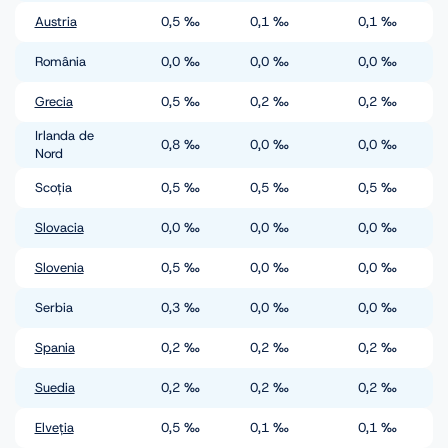
Austria
0,5
‰
0,1
‰
0,1
‰
România
0,0
‰
0,0
‰
0,0
‰
Grecia
0,5
‰
0,2
‰
0,2
‰
Irlanda de
0,8
‰
0,0
‰
0,0
‰
Nord
Scoția
0,5
‰
0,5
‰
0,5
‰
Slovacia
0,0
‰
0,0
‰
0,0
‰
Slovenia
0,5
‰
0,0
‰
0,0
‰
Serbia
0,3
‰
0,0
‰
0,0
‰
Spania
0,2
‰
0,2
‰
0,2
‰
Suedia
0,2
‰
0,2
‰
0,2
‰
Elveția
0,5
‰
0,1
‰
0,1
‰