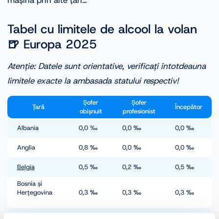
mașina prin alte țări…
Tabel cu limitele de alcool la volan
🍺 Europa 2025
Atenție: Datele sunt orientative, verificați întotdeauna
limitele exacte la ambasada statului respectiv!
Șofer
Șofer
Țară
Începător
obișnuit
profesionist
Albania
0,0
‰
0,0
‰
0,0
‰
Anglia
0,8
‰
0,0
‰
0,0
‰
Belgia
0,5
‰
0,2
‰
0,5
‰
Bosnia și
Herțegovina
0,3
‰
0,3
‰
0,3
‰
Bulgaria
0,5
‰
0,5
‰
0,5
‰