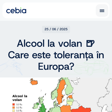
CZ
SK
25 / 06 / 2025
Alcool la volan 🍺
EN
DE
Care este toleranța în
RO
UA
IT
FR
Europa?
NL
PL