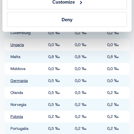
Customize
Lituania
0,4
‰
0,0
‰
0,0
‰
Deny
Letonia
0,5
‰
0,0
‰
0,0
‰
Luxemburg
0,5
‰
0,2
‰
0,2
‰
Ungaria
0,0
‰
0,0
‰
0,0
‰
Malta
0,8
‰
0,8
‰
0,8
‰
Moldova
0,0
‰
0,0
‰
0,0
‰
Germania
0,5
‰
0,0
‰
0,0
‰
Olanda
0,5
‰
0,5
‰
0,2
‰
Norvegia
0,5
‰
0,2
‰
0,2
‰
Polonia
0,2
‰
0,2
‰
0,2
‰
Portugalia
0,5
‰
0,2
‰
0,2
‰